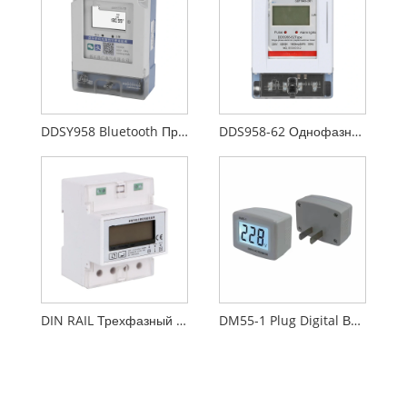
DDSY958 Bluetooth Предоплаченный энергетический счетчик
DDS958-62 Однофазный предварительный счетчик энергии
DIN RAIL Трехфазный измеритель энергии с предоплатой
DM55-1 Plug Digital Вольтметр