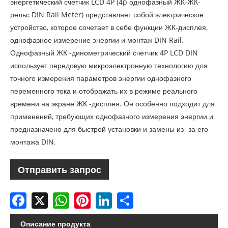
энергетический счетчик LCD 4P (4p однофазный ЖК-ЖК-
рельс DIN Rail Meter) представляет собой электрическое
устройство, которое сочетает в себе функции ЖК-дисплея,
однофазное измерение энергии и монтаж DIN Rail.
Однофазный ЖК -динометрический счетчик 4P LCD DIN
использует передовую микроэлектронную технологию для
точного измерения параметров энергии однофазного
переменного тока и отображать их в режиме реального
времени на экране ЖК -дисплея. Он особенно подходит для
применений, требующих однофазного измерения энергии и
предназначено для быстрой установки и замены из -за его
монтажа DIN.
Отправить запрос
Facebook
X
WhatsApp
Pinterest
LinkedIn
Share
Описание продукта