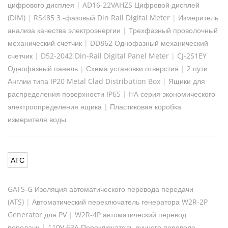
цифрового дисплея
|
AD16-22VAHZS Цифровой дисплей
(DIM)
|
RS485 3 -фазовый Din Rail Digital Meter
|
Измеритель
анализа качества электроэнергии
|
Трехфазный проволочный
механический счетчик
|
DD862 Однофазный механический
счетчик
|
D52-2042 Din-Rail Digital Panel Meter
|
CJ-2S1EY
Однофазный панель
|
Схема установки отверстия
|
2 пути
Англии типа IP20 Metal Clad Distribution Box
|
Ящики для
распределения поверхности IP65
|
HA серия экономического
электроопределения ящика
|
Пластиковая коробка
измерителя воды
АТС
GATS-G Изоляция автоматического перевода передачи
(ATS)
|
Автоматический переключатель генератора W2R-2P
Generator для PV
|
W2R-4P автоматический перевод
передачи
|
110V 63A Переключатель ручного перевода