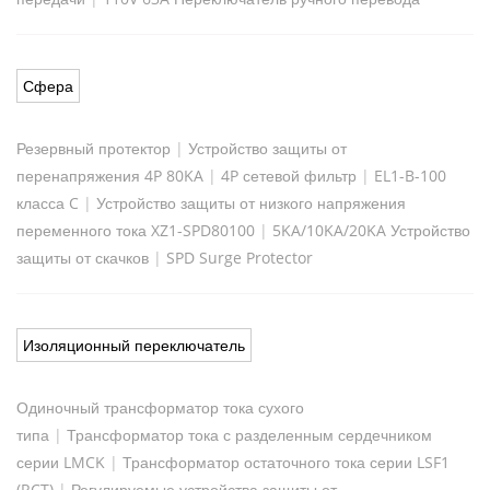
Сфера
Резервный протектор
|
Устройство защиты от
перенапряжения 4P 80KA
|
4P сетевой фильтр
|
EL1-B-100
класса C
|
Устройство защиты от низкого напряжения
переменного тока XZ1-SPD80100
|
5KA/10KA/20KA Устройство
защиты от скачков
|
SPD Surge Protector
Изоляционный переключатель
Одиночный трансформатор тока сухого
типа
|
Трансформатор тока с разделенным сердечником
серии LMCK
|
Трансформатор остаточного тока серии LSF1
(RCT)
|
Регулируемые устройства защиты от