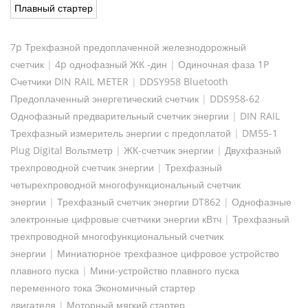
Плавный стартер
7p Трехфазной предоплаченной железнодорожный
счетчик
|
4p однофазный ЖК -дин
|
Одиночная фаза 1P
Счетчики DIN RAIL METER
|
DDSY958 Bluetooth
Предоплаченный энергетический счетчик
|
DDS958-62
Однофазный предварительный счетчик энергии
|
DIN RAIL
Трехфазный измеритель энергии с предоплатой
|
DM55-1
Plug Digital Вольтметр
|
ЖК-счетчик энергии
|
Двухфазный
трехпроводной счетчик энергии
|
Трехфазный
четырехпроводной многофункциональный счетчик
энергии
|
Трехфазный счетчик энергии DT862
|
Однофазные
электронные цифровые счетчики энергии кВтч
|
Трехфазный
трехпроводной многофункциональный счетчик
энергии
|
Миниатюрное трехфазное цифровое устройство
плавного пуска
|
Мини-устройство плавного пуска
переменного тока Экономичный стартер
двигателя
|
Моторный мягкий стартер