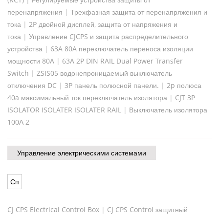
перенапряжения
|
Трехфазная защита от перенапряжения и
тока
|
2P двойной дисплей, защита от напряжения и
тока
|
Управление CJCPS и защита распределительного
устройства
|
63A 80A переключатель переноса изоляции
мощности 80A
|
63A 2P DIN RAIL Dual Power Transfer
Switch
|
ZSIS05 водонепроницаемый выключатель
отключения DC
|
3P панель полюсной панели.
|
2p полюса
40a максимальный ток переключатель изолятора
|
CJT 3P
ISOLATOR ISOLATER ISOLATER RAIL
|
Выключатель изолятора
100А 2
Управление электрическими системами
Сп
CJ CPS Electrical Control Box
|
CJ CPS Control защитный