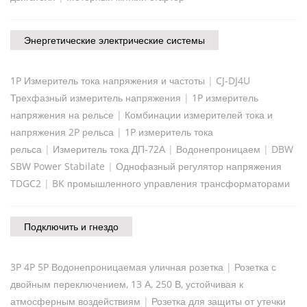
Энергетические электрические системы
1P Измеритель тока напряжения и частоты
|
CJ-DJ4U
Трехфазный измеритель напряжения
|
1P измеритель
напряжения на рельсе
|
Комбинации измерителей тока и
напряжения 2P рельса
|
1P измеритель тока
рельса
|
Измеритель тока ДП-72А
|
Водонепроницаем
|
DBW
SBW Power Stabilate
|
Однофазный регулятор напряжения
TDGC2
|
BK промышленного управления трансформаторами
Подключить и гнездо
3P 4P 5P Водонепроницаемая уличная розетка
|
Розетка с
двойным переключением, 13 А, 250 В, устойчивая к
атмосферным воздействиям
|
Розетка для защиты от утечки