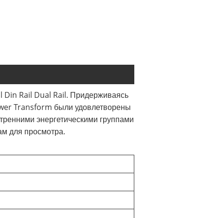
l Din Rail Dual Rail. Придерживаясь
Power Transform были удовлетворены
утренними энергетическими группами
ам для просмотра.