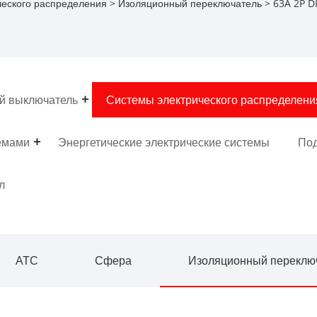
ческого распределения
>
Изоляционный переключатель
> 63A 2P DI
й выключатель
Системы электрического распределени
емами
Энергетические электрические системы
Под
л
АТС
Сфера
Изоляционный переклю