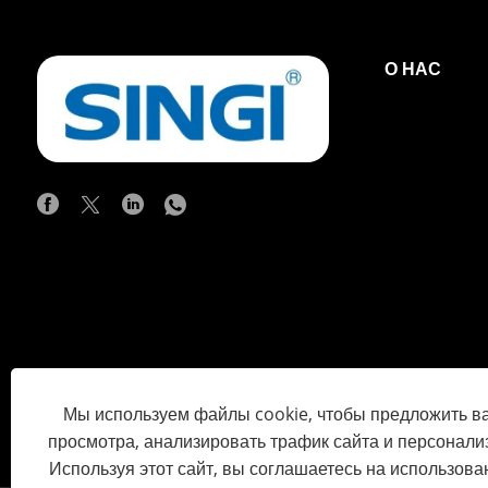
исследованием и
разработками в 1990-х
О НАС
годах, чтобы заполнить
пробелы в первом
поколении внутренних
продуктов, что его
категория продукта
«CPS»-это английское
«управляющее и
защитное устройство»,
которое конверт, и
название «CPS»,-это
английское
«управляющее и
защитное устройство»,
Мы используем файлы cookie, чтобы предложить в
которое конверт, и
просмотра, анализировать трафик сайта и персонализ
название «CPS»,-это
Используя этот сайт, вы соглашаетесь на использов
английское