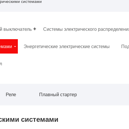
трическими системами
й выключатель
Системы электрического распределени
емами
Энергетические электрические системы
Под
л
Реле
Плавный стартер
скими системами