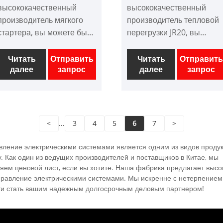
высококачественный
высококачественный
производитель мягкого
производитель тепловой
стартера, вы можете быть
перегрузки JR20, вы
уверены, что купит
можете быть уверены, чт
моторный мягкий стартер
вы можете купить
Читать
Отправить
Читать
Отправить
далее
запрос
далее
запрос
на нашей фабрике. И мы
тепловую перегрузку JR20
предложим вам лучшую
с нашей фабрики. И мы
послепродажную услугу и
предложим вам лучшую
своевременную доставку.
службу после продажи и
Стартер для AC
своевременную доставку
<
...
3
4
5
6
7
>
Трехфазный двигатель-
Джа20 Тепловая
это новое стартовое
перегрузка подходит для
вление электрическими системами является одним из видов продук
оборудование, которое
схем с AC 50 Гц,
ry. Как один из ведущих производителей и поставщиков в Китае, мы
яем ценовой лист, если вы хотите. Наша фабрика предлагает высо
интегрирует
напряжениями до 660 В и
правление электрическими системами. Мы искренне с нетерпение
электрическую силу и
токами до 630А, чтобы
и стать вашим надежным долгосрочным деловым партнером!
электронную технику,
защитить от перегрузки,
компьютерную технику и
сбоя фазы и трехфазного
современную теорию
дисбаланса двигателя