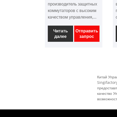
производитель защитных
коммутаторов с высоким
качеством управления,
вы можете быть уверены,
что он покупает защитный
Читать
Отправить
далее
запрос
переключатель
управления с нашей
фабрикой. И мы
предложим вам лучшую
службу после продажи и
своевременную доставку.
CPS (Control Protective
Китай Упра
Switch) (CPS))
Singifacto
предоставл
представляет собой
качество У
электрические приборы с
возможност
низким напряжением в
новом продукте, является
последним