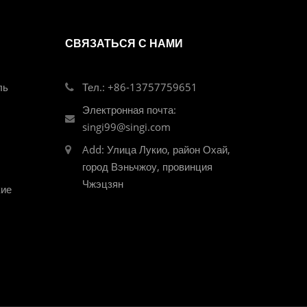
контакт, как правило,
имеет только нормально
СВЯЗАТЬСЯ С НАМИ
открытый контакт, в то
время как
вспомогательный контакт
ль
Тел.: +86-13757759651
часто имеет две пары
Электронная почта:
контактов с обычно
singi99@singi.com
открытыми и обычно
закрытыми функциями.
Add: Улица Лукио, район Охай,
Небольшие контакторы
город Вэньчжоу, провинция
часто используются в
Чжэцзян
кие
качестве промежуточных
реле в сочетании с
основной цепью.
Контакты контакта
переменного тока
изготовлены из сплава
серебра серебра, который