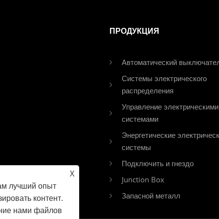
управления. Это продукт
переменного тока.
нового поколения для
ПРОДУКЦИЯ
замены обычного
стартера Star-Delta,
стартера по напряжению
Автоматический выключате
самоотдачи и стартера
Системы электрического
магнитного контроля; Его
распределения
производительность не
имеет себе равных для
Управление электрическими
большинства моторных
системами
мягких стартовых
Энергетические электричес
продуктов, которые в
системы
настоящее время не
Подключить и гнездо
используют
X
многочисленные
Junction Box
ам лучший опыт
технологии управления
Запасной металл
ировать контент.
замкнутыми петлями на
ание нами файлов
рынке.