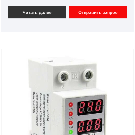
LSF1 на нашем заводе. И мы предложим вам
лучшее послепродажное обслуживание и
Читать далее
Отправить запрос
своевременную доставку. Трансформатор
остаточного тока, или LSF1 RCT, представляет собой
тип трансформатора тока, используемый для
преобразования остаточного тока (также известного
как ток утечки). Обычно он состоит из одного или
нескольких трансформаторов тока, соединенных в
группы для контроля несбалансированных токов в
цепи.