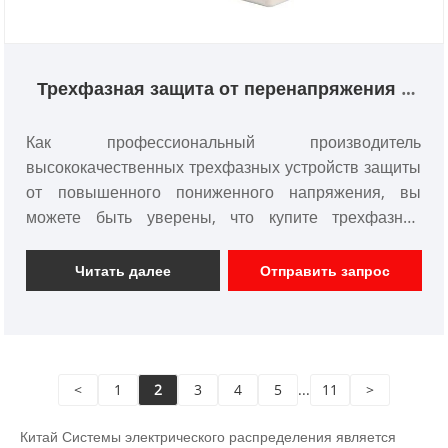
Трехфазная защита от перенапряжения и
тока
Как профессиональный производитель
высококачественных трехфазных устройств защиты
от повышенного пониженного напряжения, вы
можете быть уверены, что купите трехфазное
устройство защиты от повышенного пониженного
напряжения на нашем заводе. И мы предложим вам
Читать далее
Отправить запрос
лучшее послепродажное обслуживание и
своевременную доставку. KG Electric является
крупным производителем и поставщиком
трехфазных устройств защиты от пониженного
<
1
2
3
4
5
...
11
>
напряжения в Китае. Мы уже много лет
специализируемся на модульном электрическом
Китай Системы электрического распределения является
терминальном оборудовании. Наша продукция