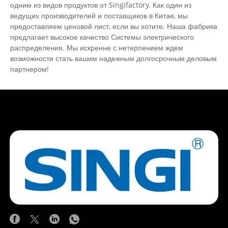
одним из видов продуктов от Singifactory. Как один из
имеет хорошее ценовое преимущество и
ведущих производителей и поставщиков в Китае, мы
охватывает большую часть рынков Южной Америки,
предоставляем ценовой лист, если вы хотите. Наша фабрика
Ближнего Востока, Африки и Юго-Восточной Азии.
предлагает высокое качество Системы электрического
Мы с нетерпением ждем возможности стать вашим
распределения. Мы искренне с нетерпением ждем
возможности стать вашим надежным долгосрочным деловым
долгосрочным партнером в Китае.
партнером!