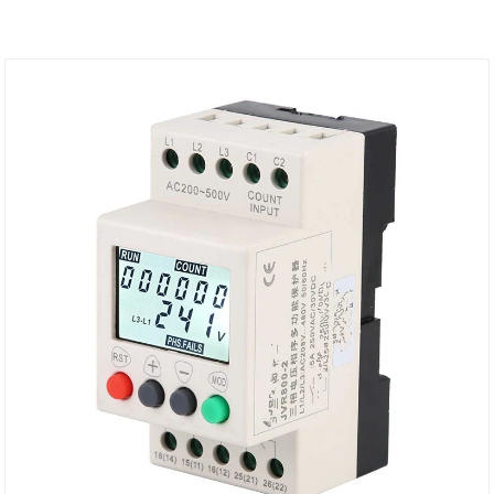
перенапряжения и тока с функцией
автоматического повторного закрытия (OUPA)
представляют собой интеллектуальную защиту,
интегрированную с защитой от перенапряжения,
защитой от пониженного напряжения и защитой от
перегрузки по току. В случае неисправности
перенапряжения, пониженного напряжения или
перегрузки по току в линии этот продукт может
мгновенно отключиться, чтобы предотвратить
возгорание электрооборудования. Значения
повышенного напряжения, пониженного
напряжения и перегрузки по току этого продукта
могут быть установлены самостоятельно и
отрегулированы в зависимости от местных
практических условий.