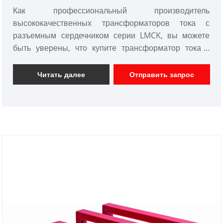
Как профессиональный производитель
высококачественных трансформаторов тока с
разъемным сердечником серии LMCK, вы можете
быть уверены, что купите трансформатор тока с
разъемным сердечником серии LMCK на нашем
заводе. И мы предложим вам лучшее
Читать далее
Отправить запрос
послепродажное обслуживание и своевременную
доставку. Трансформатор тока с разъемным
сердечником серии LMCK представляет собой
трансформатор тока, сердечник которого можно
отделить, что позволяет его устанавливать или
снимать, не прерывая цепь. Он в основном
используется для измерения переменного тока (AC),
где вторичный ток обычно пропорционален
первичному току. Эти трансформаторы широко
используются в промышленных системах
управления и электрических системах для
устранения неполадок, тестирования цепей или