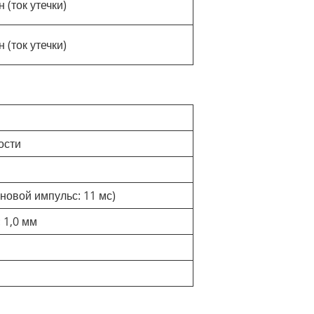
 (ток утечки)
 (ток утечки)
ости
новой импульс: 11 мс)
 1,0 мм