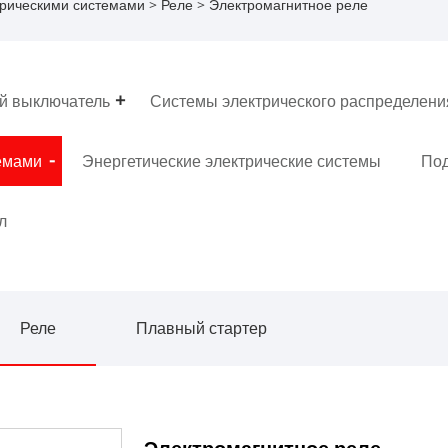
трическими системами
>
Реле
> Электромагнитное реле
й выключатель
Системы электрического распределени
емами
Энергетические электрические системы
Под
л
Реле
Плавный стартер