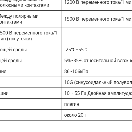
1200 В переменного тока/1 мин
олюсными контактами
Между полярными
1500 В переменного тока/1 мин
онтактами
500 В переменного тока/1
ин (ток утечки)
ающей среды
-25℃+55℃
щей среды
5%~85% относительной влажн
ние
86~106кПа
10G (синусоидальный полувол
ации
10 ~ 55 Гц Двойная амплитуда:
плагин
около 20 г