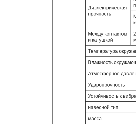
п
Диэлектрическая
прочность
к
Между контактом
2
и катушкой
м
Температура окруж
Влажность окружаю
Атмосферное давле
Ударопрочность
Устойчивость к вибр
навесной тип
масса