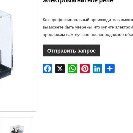
Электромагнитное реле
Как профессиональный производитель высоко
вы можете быть уверены, что купите электро
предложим вам лучшее послепродажное обсл
Отправить запрос
Facebook
X
WhatsApp
Pinterest
LinkedIn
Share