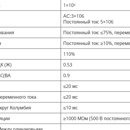
ь
1×10⁵
АС:3×106
Постоянный ток: 5×106
ывания
Постоянный ток: ≤75%, переме
я
Постоянный ток: ≥10%, переме
110%
К (Ж)
0.53
AC(ВА
0.9
≤20 мс
еременного тока
≤20 мс
круг Колумбия
≤10 мс
яции
≥1000 МОм (500 В постоянного
Между одинаковыми