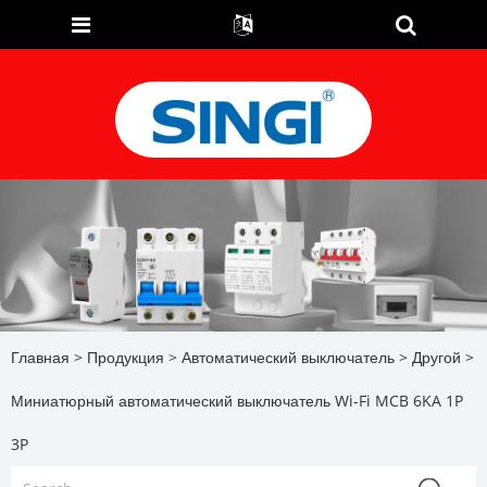
Главная
>
Продукция
>
Автоматический выключатель
>
Другой
>
Миниатюрный автоматический выключатель Wi-Fi MCB 6KA 1P
3P