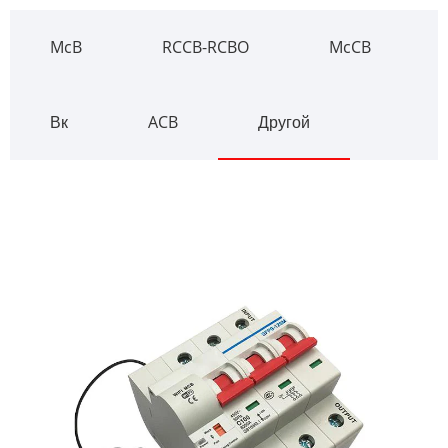
McB
RCCB-RCBO
McCB
Вк
ACB
Другой