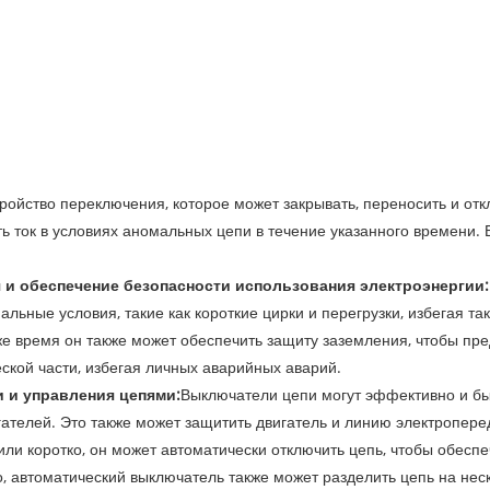
тройство переключения, которое может закрывать, переносить и отк
ть ток в условиях аномальных цепи в течение указанного времени.
 и обеспечение безопасности использования электроэнергии:
альные условия, такие как короткие цирки и перегрузки, избегая т
же время он также может обеспечить защиту заземления, чтобы пр
ской части, избегая личных аварийных аварий. ‌
 и управления цепями:
Выключатели цепи могут эффективно и бы
гателей. Это также может защитить двигатель и линию электроперед
ли коротко, он может автоматически отключить цепь, чтобы обесп
о, автоматический выключатель также может разделить цепь на не