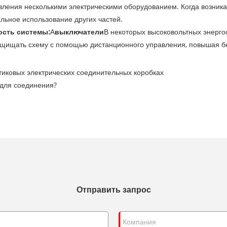
вления несколькими электрическими оборудованием. Когда возника
альное использование других частей.
ость системы:
А
выключатели
В некоторых высоковольтных энерг
защищать схему с помощью дистанционного управления, повышая б
стиковых электрических соединительных коробках
 для соединения?
e
Отправить запрос