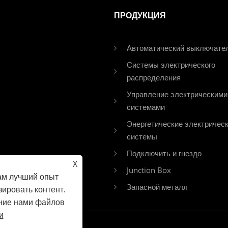
ПРОДУКЦИЯ
Автоматический выключате
Системы электрического
распределения
Управление электрическими
системами
Энергетические электричес
системы
Подключить и гнездо
X
Junction Box
ам лучший опыт
Запасной металл
ировать контент.
ание нами файлов
и