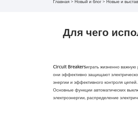
Главная
>
Новый и блог
>
Новые и выста
Для чего исп
‌Circuit Breakers
играть жизненно важную 
они эффективно защищают электрическое
энергии и эффективного контроля цепей.
Основные функции автоматических выклю
электроэнергии, распределение электрич