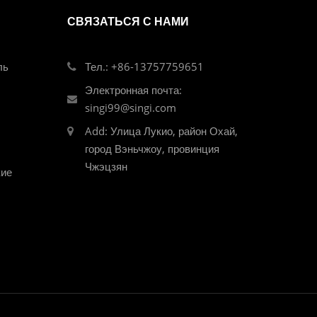
СВЯЗАТЬСЯ С НАМИ
ль
Тел.: +86-13757759651
Электронная почта:
singi99@singi.com
Add: Улица Лукио, район Охай,
город Вэньчжоу, провинция
Чжэцзян
кие