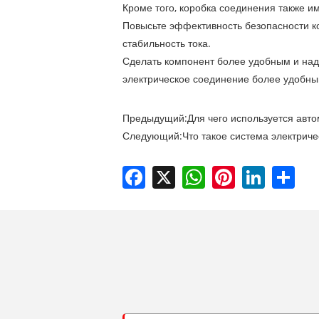
Кроме того, коробка соединения также и
Повысьте эффективность безопасности ко
стабильность тока. ‌
Сделать компонент более удобным и на
электрическое соединение более удобн
Предыдущий:
Для чего используется авт
Следующий:
Что такое система электрич
Facebook
X
WhatsApp
Pinterest
LinkedIn
Shar