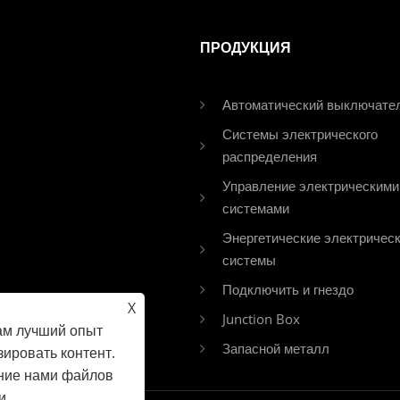
ПРОДУКЦИЯ
Автоматический выключате
Системы электрического
распределения
Управление электрическими
системами
Энергетические электричес
системы
Подключить и гнездо
X
Junction Box
ам лучший опыт
Запасной металл
ировать контент.
ание нами файлов
и