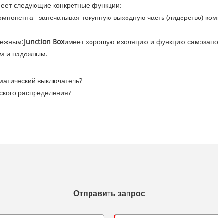
меет следующие конкретные функции: ‌
мпонента ‌: запечатывая токунную выходную часть (лидерство) ком
дежным:
Junction Box
имеет хорошую изоляцию и функцию самозапо
ым и надежным.
оматический выключатель?
еского распределения?
e
Отправить запрос