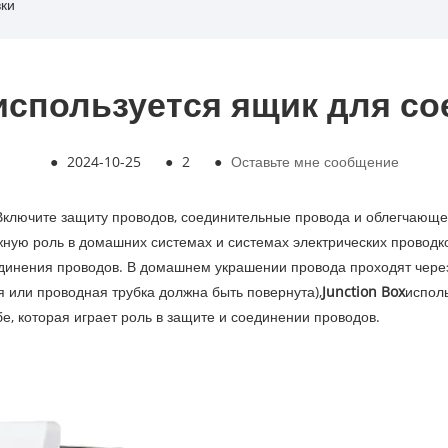
вки
используется ящик для с
●
2024-10-25
●
2
●
Оставьте мне сообщение
Включите защиту проводов, соединительные провода и облегчающее
ную роль в домашних системах и системах электрических проводк
динения проводов. В домашнем украшении провода проходят через
я или проводная трубка должна быть повернута),
Junction Box
исполь
, которая играет роль в защите и соединении проводов. ‌