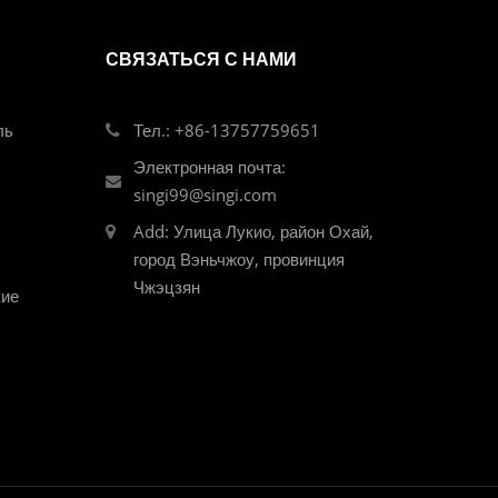
СВЯЗАТЬСЯ С НАМИ
ль
Тел.: +86-13757759651
Электронная почта:
singi99@singi.com
Add: Улица Лукио, район Охай,
город Вэньчжоу, провинция
Чжэцзян
кие